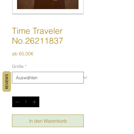
Time Traveler
No.26211837
Sale-
ab
65,00€
Preis
Größe
*
REVIEWS
Anzahl
*
In den Warenkorb